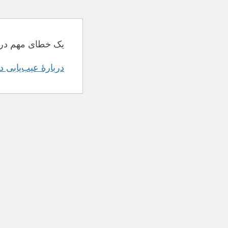
یک خطای مهم در 
دربارهٔ عیب‌یابی 