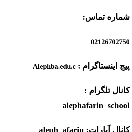
شماره تماس:
02126702750
پیج اینستاگرام :
Alephba.edu.c
کانال تلگرام :
alephafarin_school
کانال آپارات: aleph_afarin