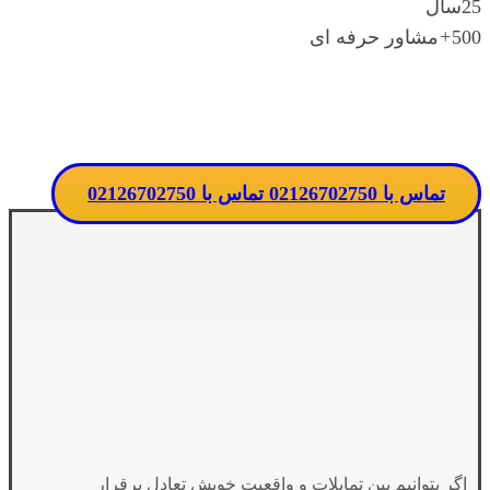
25
سال
500
+
مشاور حرفه ای
تماس مستقیم با مدرسه
تماس با 02126702750
تماس با 02126702750
اگر بتوانیم بین تمایلات و واقعیت خویش تعادل برقرار