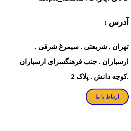
آدرس :
تهران . شریعتی . سیمرغ شرقی .
ارسباران . جنب فرهنگسرای ارسباران
.کوچه دانش . پلاک 2
ارتباط با ما