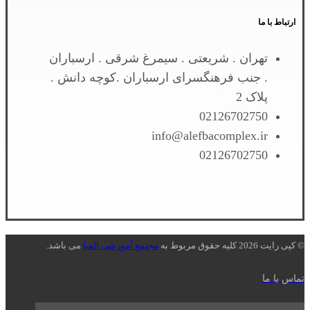
ارتباط با ما
تهران . شریعتی . سیمرغ شرقی . ارسباران
. جنب فرهنگسرای ارسباران .کوچه دانش .
پلاک 2
02126702750
info@alefbacomplex.ir
02126702750
© کپی رایت 2026 کلیه حقوق مربوط به
مجتمع آموزشی الفبا
می باشد.
تماس با ما