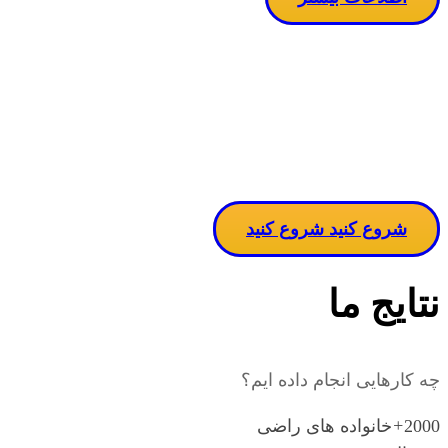
مساله دربا
ن
شروع کنید
شروع کنید
نتایج ما
چه کارهایی انجام داده ایم؟
2000
+
خانواده های راضی