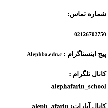
شماره تماس:
02126702750
پیج اینستاگرام :
Alephba.edu.c
کانال تلگرام :
alephafarin_school
کانال آپارات: aleph_afarin