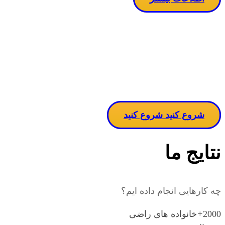
مساله دربا
ن
شروع کنید
شروع کنید
نتایج ما
چه کارهایی انجام داده ایم؟
2000
+
خانواده های راضی