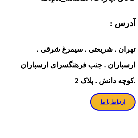
آدرس :
تهران . شریعتی . سیمرغ شرقی .
ارسباران . جنب فرهنگسرای ارسباران
.کوچه دانش . پلاک 2
ارتباط با ما