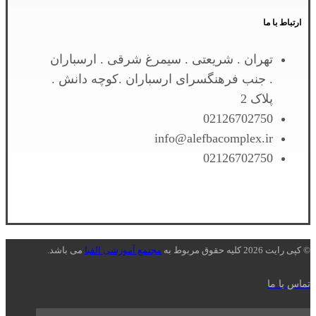
ارتباط با ما
تهران . شریعتی . سیمرغ شرقی . ارسباران
. جنب فرهنگسرای ارسباران .کوچه دانش .
پلاک 2
02126702750
info@alefbacomplex.ir
02126702750
© کپی رایت 2026 کلیه حقوق مربوط به
مجتمع آموزشی الفبا
می باشد.
تماس با ما