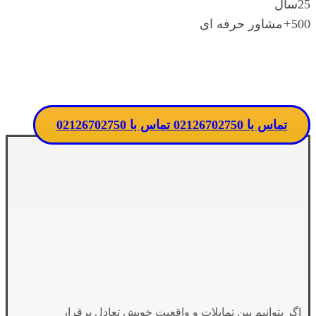
25
سال
500
+
مشاور حرفه ای
تماس مستقیم با مدرسه
تماس با 02126702750
تماس با 02126702750
اگر بتوانیم بین تمایلات و واقعیت خویش تعادل برقرار