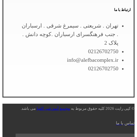
ارتباط با ما
تهران . شریعتی . سیمرغ شرقی . ارسباران
. جنب فرهنگسرای ارسباران .کوچه دانش .
پلاک 2
02126702750
info@alefbacomplex.ir
02126702750
© کپی رایت 2026 کلیه حقوق مربوط به
مجتمع آموزشی الفبا
می باشد.
تماس با ما