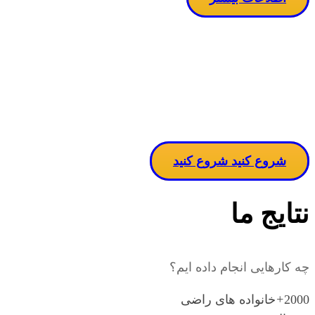
مساله دربا
ن
شروع کنید
شروع کنید
نتایج ما
چه کارهایی انجام داده ایم؟
2000
+
خانواده های راضی