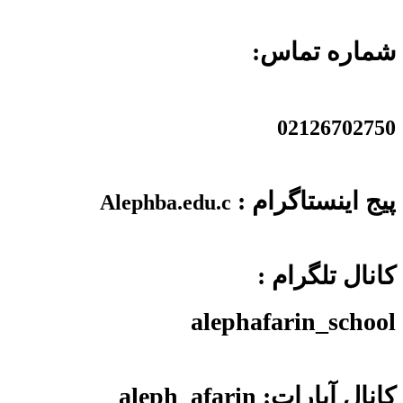
شماره تماس:
02126702750
پیج اینستاگرام :
Alephba.edu.c
کانال تلگرام :
alephafarin_school
کانال آپارات: aleph_afarin