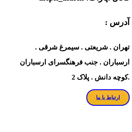
آدرس :
تهران . شریعتی . سیمرغ شرقی .
ارسباران . جنب فرهنگسرای ارسباران
.کوچه دانش . پلاک 2
ارتباط با ما