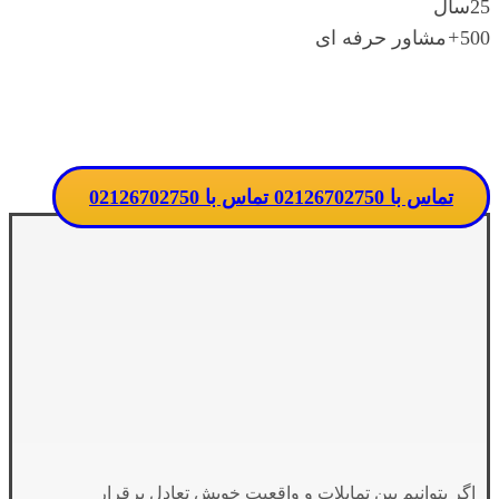
25
سال
500
+
مشاور حرفه ای
تماس مستقیم با مدرسه
تماس با 02126702750
تماس با 02126702750
اگر بتوانیم بین تمایلات و واقعیت خویش تعادل برقرار