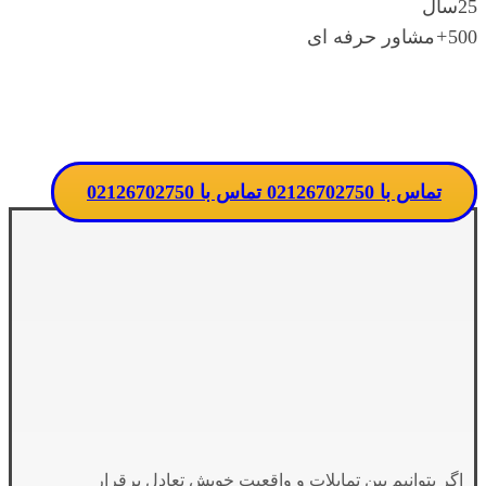
25
سال
500
+
مشاور حرفه ای
تماس مستقیم با مدرسه
تماس با 02126702750
تماس با 02126702750
اگر بتوانیم بین تمایلات و واقعیت خویش تعادل برقرار