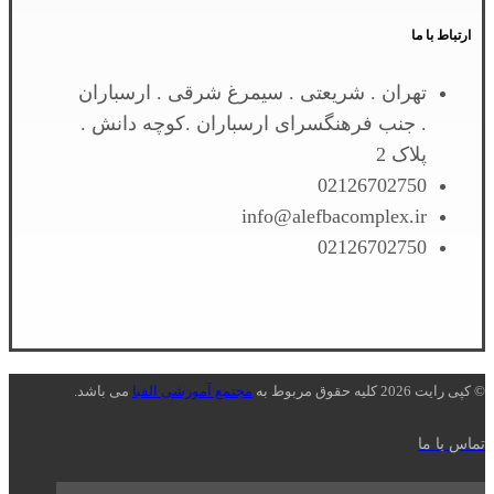
ارتباط با ما
تهران . شریعتی . سیمرغ شرقی . ارسباران
. جنب فرهنگسرای ارسباران .کوچه دانش .
پلاک 2
02126702750
info@alefbacomplex.ir
02126702750
© کپی رایت 2026 کلیه حقوق مربوط به
مجتمع آموزشی الفبا
می باشد.
تماس با ما