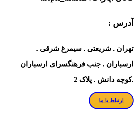
آدرس :
تهران . شریعتی . سیمرغ شرقی .
ارسباران . جنب فرهنگسرای ارسباران
.کوچه دانش . پلاک 2
ارتباط با ما