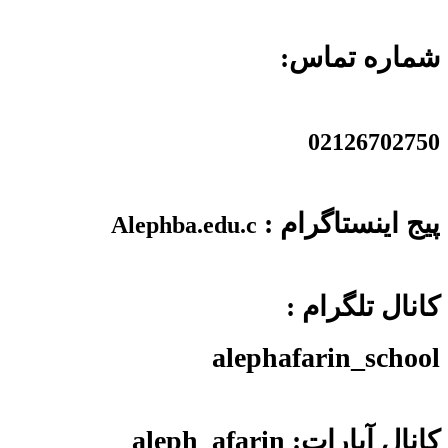
شماره تماس:
02126702750
پیج اینستاگرام :
Alephba.edu.c
کانال تلگرام :
alephafarin_school
کانال آپارات: aleph_afarin