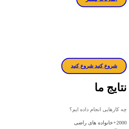
مساله دربا
ن
شروع کنید
شروع کنید
نتایج ما
چه کارهایی انجام داده ایم؟
2000
+
خانواده های راضی