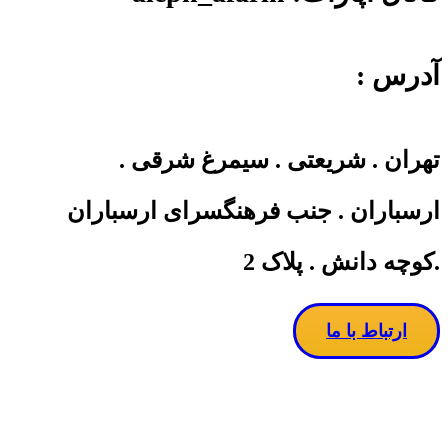
آدرس :
تهران . شریعتی . سیمرغ شرقی .
ارسباران . جنب فرهنگسرای ارسباران
.کوچه دانش . پلاک 2
ارتباط با ما