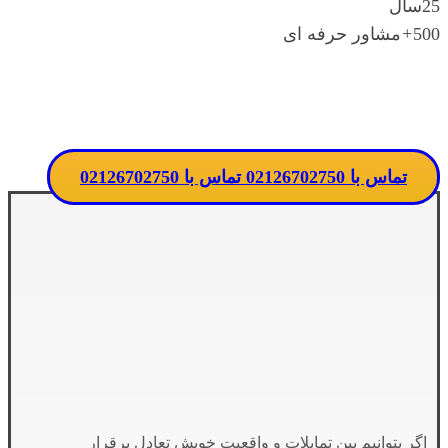
25
سال
500
+
مشاور حرفه ای
تماس مستقیم با مدرسه
تماس با 02126702750
تماس با 02126702750
اگر بتوانیم بین تمایلات و واقعیت خویش تعادل برقرار