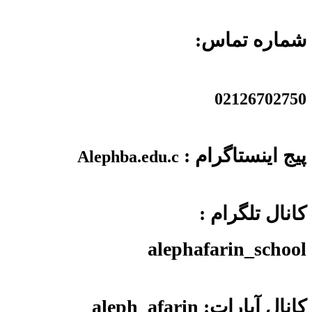
شماره تماس:
02126702750
پیج اینستاگرام :
Alephba.edu.c
کانال تلگرام :
alephafarin_school
کانال آپارات: aleph_afarin