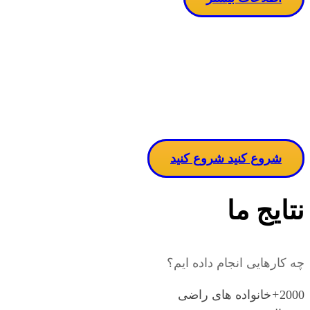
مساله دربا
ن
شروع کنید
شروع کنید
نتایج ما
چه کارهایی انجام داده ایم؟
2000
+
خانواده های راضی