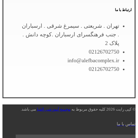
ارتباط با ما
تهران . شریعتی . سیمرغ شرقی . ارسباران
. جنب فرهنگسرای ارسباران .کوچه دانش .
پلاک 2
02126702750
info@alefbacomplex.ir
02126702750
© کپی رایت 2026 کلیه حقوق مربوط به
مجتمع آموزشی الفبا
می باشد.
تماس با ما