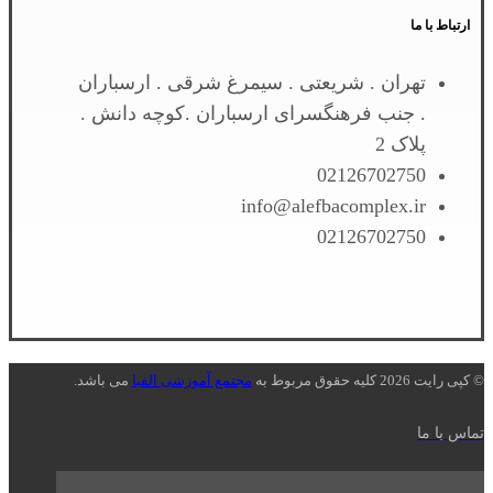
ارتباط با ما
تهران . شریعتی . سیمرغ شرقی . ارسباران
. جنب فرهنگسرای ارسباران .کوچه دانش .
پلاک 2
02126702750
info@alefbacomplex.ir
02126702750
© کپی رایت 2026 کلیه حقوق مربوط به
مجتمع آموزشی الفبا
می باشد.
تماس با ما