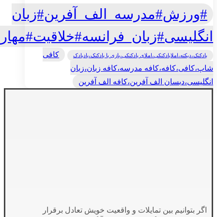
#ورزش#مدرسه_الف_آفرین#زبان
انگلیسی#زبان_فرانسه#خلاقیت#مهار
کافی
بادکنک،دیکته،املابادکنکی،املای بادکنکی،بازی با بادکنک،بادبادک
شاپ،کافی،کافه،کافه مدرسه،کافه زبان،زبان
انگلیسی،دبسان الف آفرین،کافه الف آفرین
اگر بتوانیم بین تمایلات و واقعیت خویش تعادل برقرار