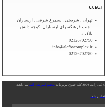
ارتباط با ما
تهران . شریعتی . سیمرغ شرقی . ارسباران
. جنب فرهنگسرای ارسباران .کوچه دانش .
پلاک 2
02126702750
info@alefbacomplex.ir
02126702750
© کپی رایت 2026 کلیه حقوق مربوط به
مجتمع آموزشی الفبا
می باشد.
تماس با ما