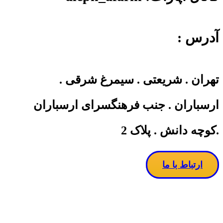
آدرس :
تهران . شریعتی . سیمرغ شرقی .
ارسباران . جنب فرهنگسرای ارسباران
.کوچه دانش . پلاک 2
ارتباط با ما