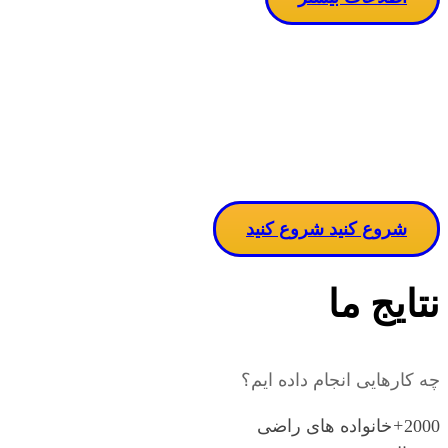
مساله دربا
ن
شروع کنید
شروع کنید
نتایج ما
چه کارهایی انجام داده ایم؟
2000
+
خانواده های راضی