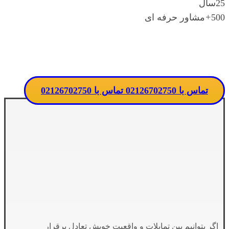
25
سال
500
+
مشاور حرفه ای
تماس مستقیم با مدرسه
تماس با 02126702750
تماس با 02126702750
اگر بتوانیم بین تمایلات و واقعیت خویش تعادل برقرار