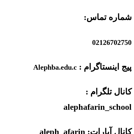
شماره تماس:
02126702750
پیج اینستاگرام :
Alephba.edu.c
کانال تلگرام :
alephafarin_school
کانال آپارات: aleph_afarin