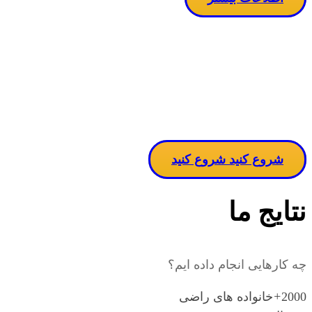
مساله دربا
ن
شروع کنید
شروع کنید
نتایج ما
چه کارهایی انجام داده ایم؟
2000
+
خانواده های راضی