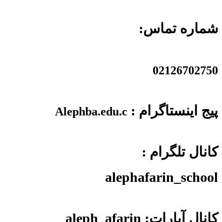
شماره تماس:
02126702750
پیج اینستاگرام :
Alephba.edu.c
کانال تلگرام :
alephafarin_school
کانال آپارات: aleph_afarin