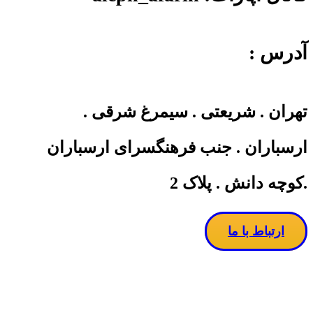
آدرس :
تهران . شریعتی . سیمرغ شرقی .
ارسباران . جنب فرهنگسرای ارسباران
.کوچه دانش . پلاک 2
ارتباط با ما