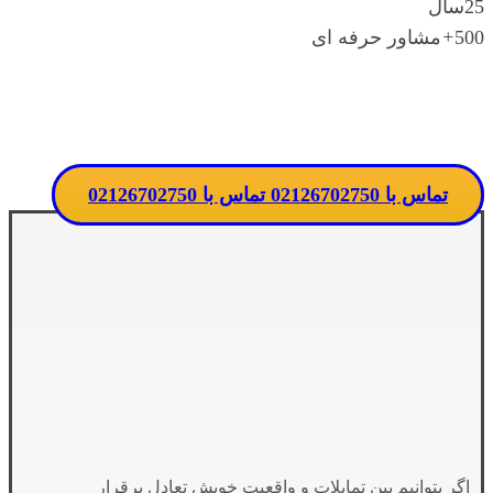
25
سال
500
+
مشاور حرفه ای
تماس مستقیم با مدرسه
تماس با 02126702750
تماس با 02126702750
اگر بتوانیم بین تمایلات و واقعیت خویش تعادل برقرار