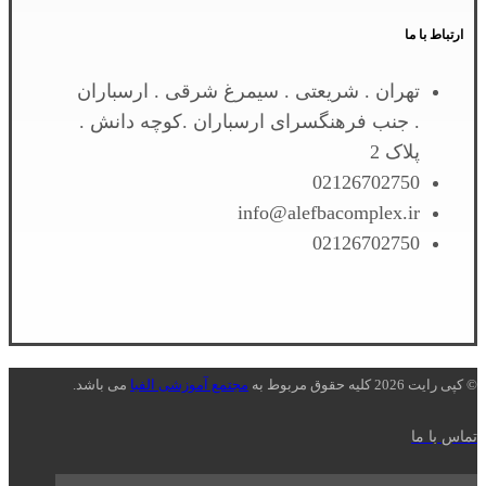
ارتباط با ما
تهران . شریعتی . سیمرغ شرقی . ارسباران
. جنب فرهنگسرای ارسباران .کوچه دانش .
پلاک 2
02126702750
info@alefbacomplex.ir
02126702750
© کپی رایت 2026 کلیه حقوق مربوط به
مجتمع آموزشی الفبا
می باشد.
تماس با ما