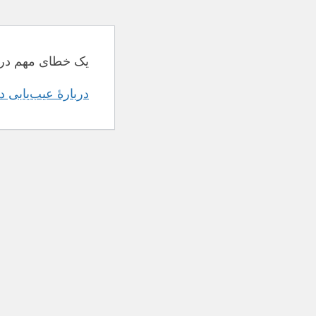
یک خطای مهم در 
دربارهٔ عیب‌یابی 