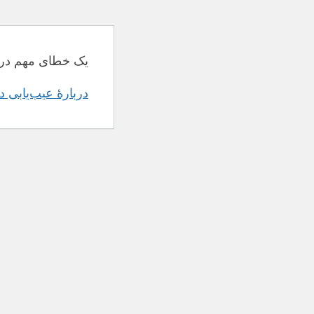
یک خطای مهم در 
دربارهٔ عیب‌یابی 