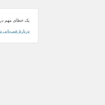
یک خطای مهم در 
دربارهٔ عیب‌یابی 